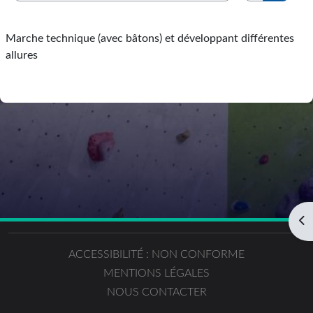
Recherc
Marche technique (avec bâtons) et développant différentes
allures
Ouv
ACCESSIBILITÉ : NON CONFORME
MENTIONS LÉGALES
NOUS CONTACTER